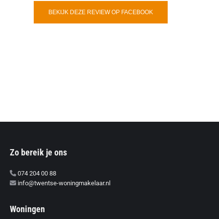
BEKIJK DEZE REVIEW OP FACEBOOK
Zo bereik je ons
074 204 00 88
info@twentse-woningmakelaar.nl
Woningen