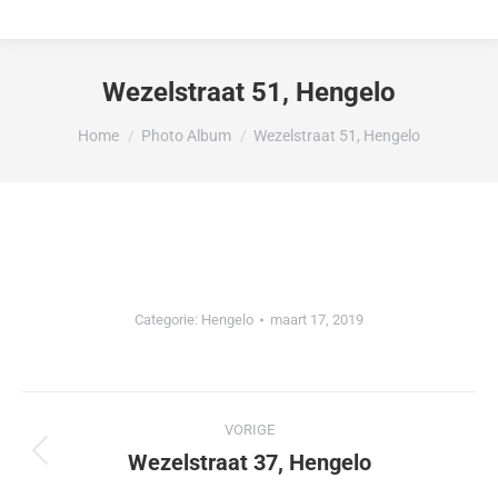
Wezelstraat 51, Hengelo
Je bent hier:
Home
Photo Album
Wezelstraat 51, Hengelo
Categorie:
Hengelo
maart 17, 2019
Album
VORIGE
navigatie
Wezelstraat 37, Hengelo
Vorig
album: