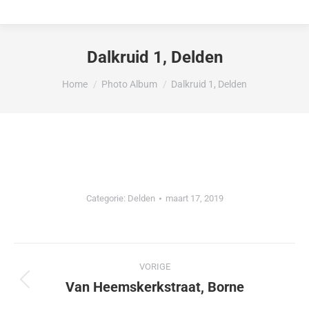
Dalkruid 1, Delden
Je bent hier:
Home
Photo Album
Dalkruid 1, Delden
Categorie:
Delden
maart 17, 2019
Album
VORIGE
navigatie
Van Heemskerkstraat, Borne
Vorig
album: