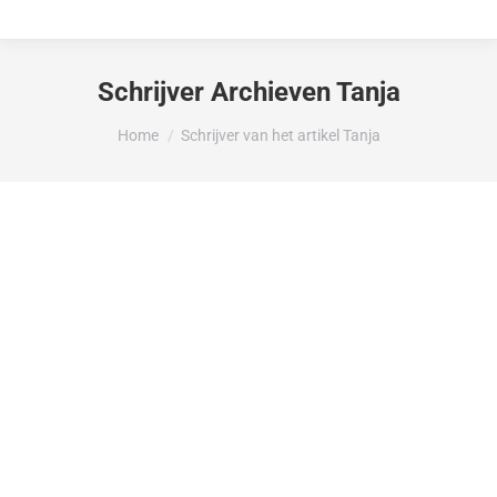
Schrijver Archieven
Tanja
Je bent hier:
Home
Schrijver van het artikel Tanja